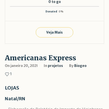
0 to go
Donated
0
%
Veja Mais
Americanas Express
On
janeiro 20, 2021
In
projetos
By
Biogeo
1
LOJAS
Natal/RN