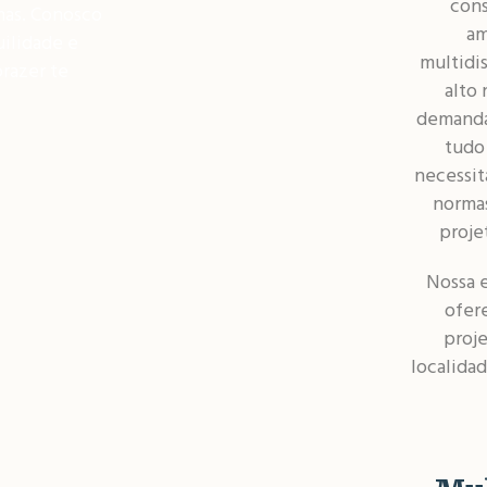
cons
mas.
Conosco
am
uilidade e
multidis
prazer te
alto 
demanda 
tudo
necessit
normas
proje
Nossa 
ofer
proj
localida