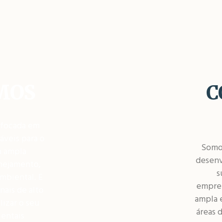
MOS
C
 focada em
áveis para o
Somo
a ampla
desenv
anejamento,
s
mbiental. E
empre
nais de alto
ampla 
lizar o seu
áreas 
ientais