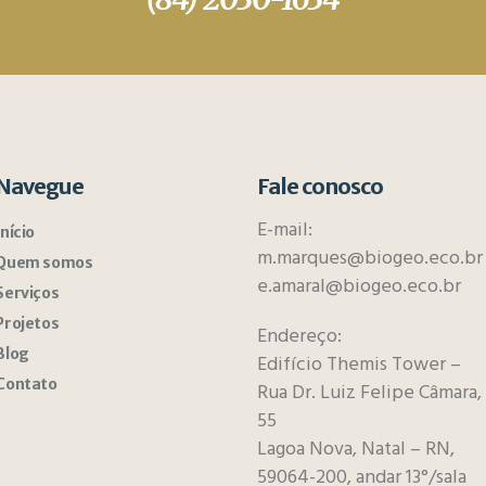
Navegue
Fale conosco
E-mail:
Início
m.marques@biogeo.eco.br
Quem somos
e.amaral@biogeo.eco.br
Serviços
Projetos
Endereço:
Blog
Edifício Themis Tower –
Contato
Rua Dr. Luiz Felipe Câmara,
55
Lagoa Nova, Natal – RN,
59064-200, andar 13°/sala