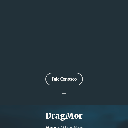
Fale Conosco
DragMor
Home
/
DragMor