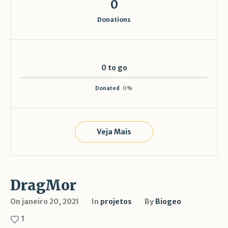
0
Donations
0 to go
Donated
0
%
Veja Mais
DragMor
On
janeiro 20, 2021
In
projetos
By
Biogeo
1