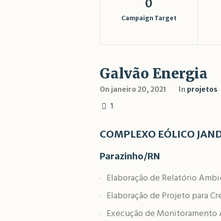
0
Campaign Target
Galvão Energia
On
janeiro 20, 2021
In
projetos
1
COMPLEXO EÓLICO JANDA
Parazinho/RN
Elaboração de Relatório Ambie
Elaboração de Projeto para Cr
Execução de Monitoramento A