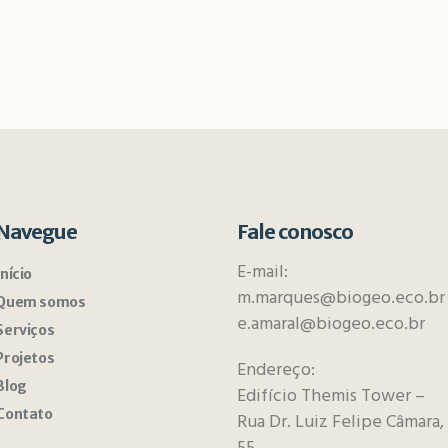
Navegue
Fale conosco
E-mail:
Início
m.marques@biogeo.eco.br
Quem somos
e.amaral@biogeo.eco.br
Serviços
Projetos
Endereço:
Blog
Edifício Themis Tower –
Contato
Rua Dr. Luiz Felipe Câmara,