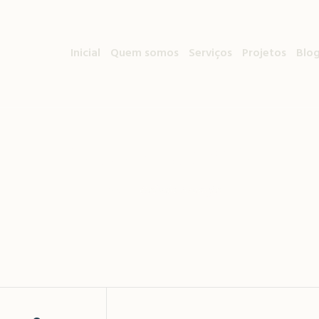
Inicial
Quem somos
Serviços
Projetos
Blo
Galvão Energia
Home
/
Galvão Energia