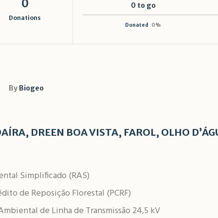
0
0 to go
Donations
Donated
0
%
By
Biogeo
ÍRA, DREEN BOA VISTA, FAROL, OLHO D’ÁG
ntal Simplificado (RAS)
édito de Reposição Florestal (PCRF)
mbiental de Linha de Transmissão 24,5 kV