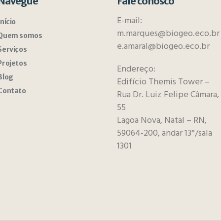
Navegue
Fale conosco
E-mail:
Início
m.marques@biogeo.eco.br
Quem somos
e.amaral@biogeo.eco.br
Serviços
Projetos
Endereço:
Blog
Edifício Themis Tower –
Contato
Rua Dr. Luiz Felipe Câmara,
55
Lagoa Nova, Natal – RN,
59064-200, andar 13°/sala
1301