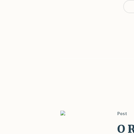
T
Post
O R