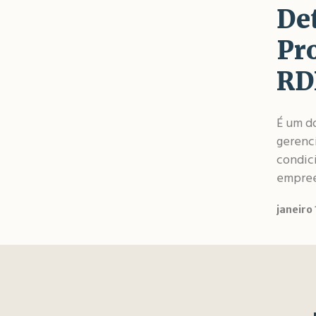
De
Pr
RD
É um d
gerenc
condici
empre
janeiro