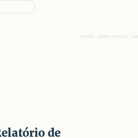
Fale Conosco
Inicial
Quem somos
Se
ag:
Programas Ambienta
Home
/
Programas Ambientais
elatório de