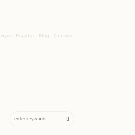
rviços
Projetos
Blog
Contato
is