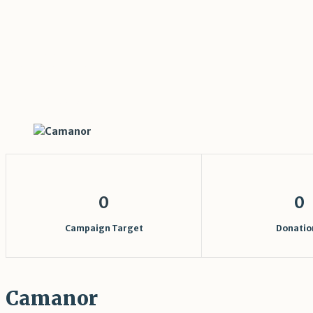
Camanor
Home
/
Camanor
0
0
Campaign Target
Donatio
Camanor