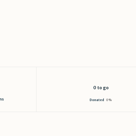
0 to go
ns
Donated
0
%